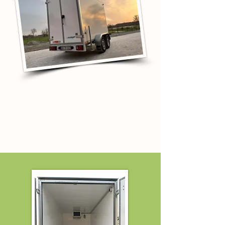
Preis (1-3 Tage):
90,- Euro inkl. MwSt.*