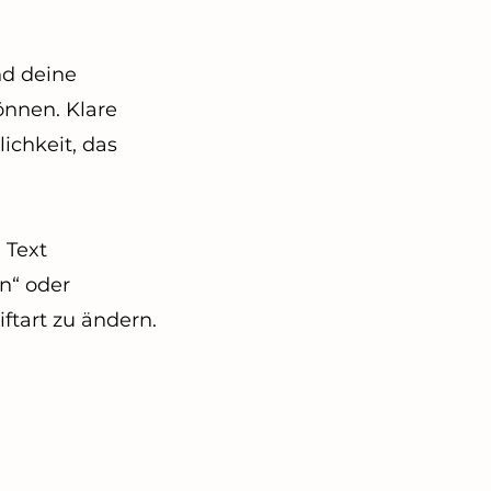
nd deine
önnen. Klare
ichkeit, das
 Text
n“ oder
ftart zu ändern.