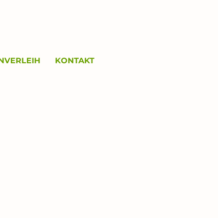
0151 / 704 244 9
E-Mail
NVERLEIH
KONTAKT